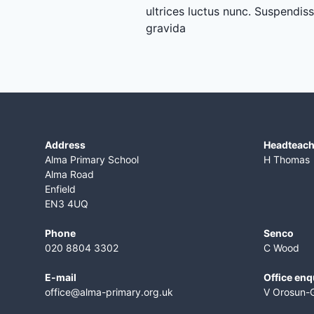
ultrices luctus nunc. Suspendis
gravida
Address
​Headteac
Alma Primary School
H Thomas
Alma Road
Enfield
EN3 4UQ
Phone
Senco
020 8804 3302
C Wood
E-mail
Office enq
office@alma-primary.org.uk
V Orosun-