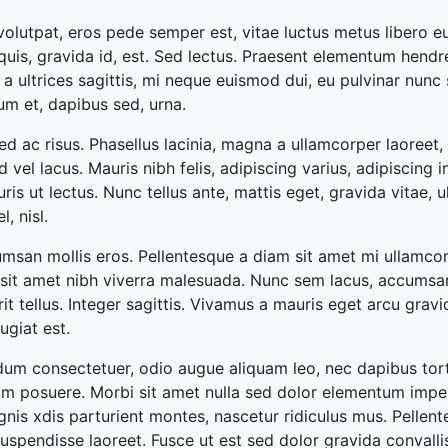
volutpat, eros pede semper est, vitae luctus metus libero e
is, gravida id, est. Sed lectus. Praesent elementum hendre
s a ultrices sagittis, mi neque euismod dui, eu pulvinar nunc 
um et, dapibus sed, urna.
d ac risus. Phasellus lacinia, magna a ullamcorper laoreet, l
d vel lacus. Mauris nibh felis, adipiscing varius, adipiscing i
s ut lectus. Nunc tellus ante, mattis eget, gravida vitae, ul
, nisl.
san mollis eros. Pellentesque a diam sit amet mi ullamcorp
 sit amet nibh viverra malesuada. Nunc sem lacus, accumsa
it tellus. Integer sagittis. Vivamus a mauris eget arcu gravid
ugiat est.
rdum consectetuer, odio augue aliquam leo, nec dapibus tor
m posuere. Morbi sit amet nulla sed dolor elementum imp
nis xdis parturient montes, nascetur ridiculus mus. Pellente
uspendisse laoreet. Fusce ut est sed dolor gravida convalli