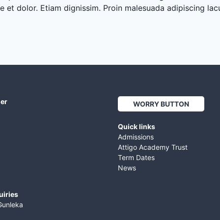
se et dolor. Etiam dignissim. Proin malesuada adipiscing la
her
WORRY BUTTON
Quick links
Admissions
Attigo Academy Trust
Term Dates
News
uiries
Gunleka